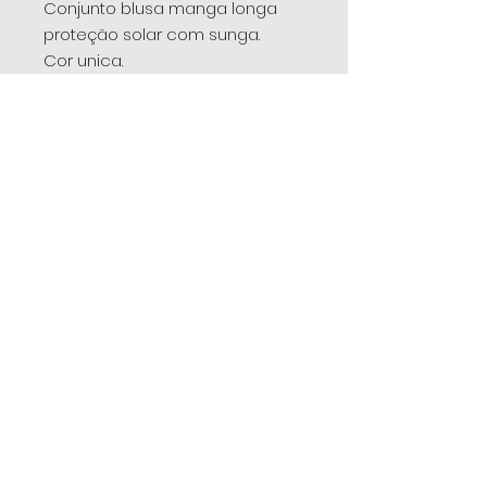
Conjunto blusa manga longa
proteção solar com sunga.
Cor unica.
Composição: 92% poliéster, 8%
elastano.
EBK
para todos os momentos
®
| camiset
a | conjunto | biquíni | saia | vestido | tal mãe,
tal filha | maiô | infantil | signo | t-shirt | cropped | top |
leg | legging | shorts | saia-shorts | beachtennis | fitness
| regata | academia | look | moda | feminina |
Todos os direitos reservados. Copyright ©
2026 ESTILO BY KA
.
®
47.452.175
/0001-01 -
estilobyka@gmail.com
Rua Barão do Rio Branco, 510 E - Sala 01 -
Centro
Chapecó SC - Brasil