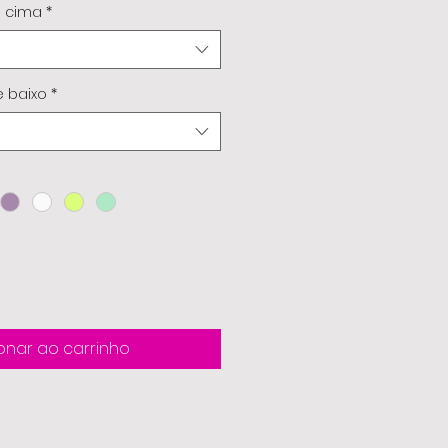
e cima
*
 baixo
*
onar ao carrinho