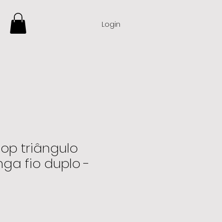
Login
op triângulo
nga fio duplo -