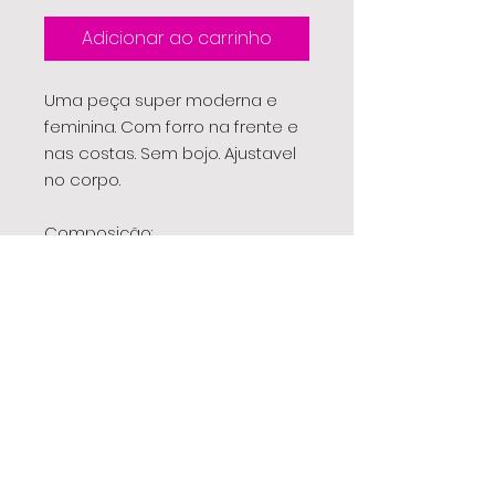
Adicionar ao carrinho
Uma peça super moderna e
feminina. Com forro na frente e
nas costas. Sem bojo. Ajustavel
no corpo.
Composição:
90% Poliamida
10% Elastano
Forro: 100% Poliamida
EBK
para todos os momentos
®