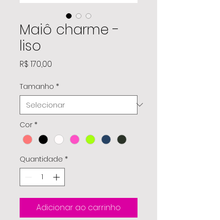
Maiô charme -
liso
Preço
R$ 170,00
Tamanho
*
Cor
*
Quantidade
*
Adicionar ao carrinho