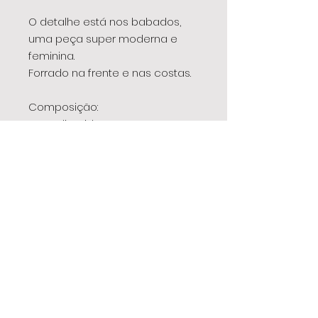
O detalhe está nos babados,
uma peça super moderna e
feminina.
Forrado na frente e nas costas.
Composição:
90% Poliamida
10% Elastano
Forro: 100% Poliamida
EBK
para todos os momentos
®
| camiset
a | conjunto | biquíni | saia | vestido | tal mãe,
tal filha | maiô | infantil | signo | t-shirt | cropped | top |
leg | legging | shorts | saia-shorts | beachtennis | fitness