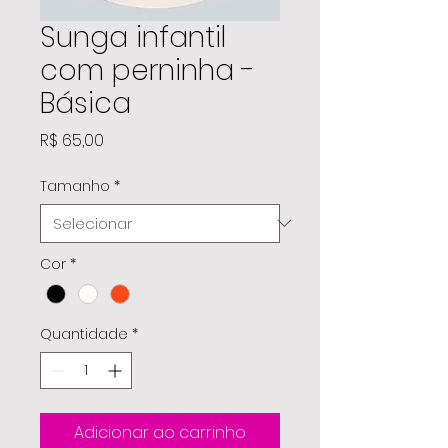
Sunga infantil
com perninha -
Básica
Preço
R$ 65,00
Tamanho
*
Cor
*
Quantidade
*
Adicionar ao carrinho