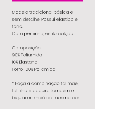
Modelo tradicional básica e
sem detalhe. Possui elástico e
forro.
Com perninha, estilo calção.
Composição:
90% Poliamida
10% Elastano
Forro: 100% Poliamida
* Faça a combinação tal mãe,
tal filho e adquira também o
biquíni ou maiô da mesma cor.
Correspondência dos
tamanhos:
PP - 1 a 2 anos