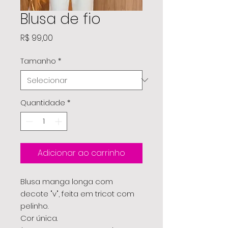
Blusa de fio
Preço
R$ 99,00
Tamanho
*
Quantidade
*
Adicionar ao carrinho
Blusa manga longa com
decote "v", feita em tricot com
pelinho.
Cor única.