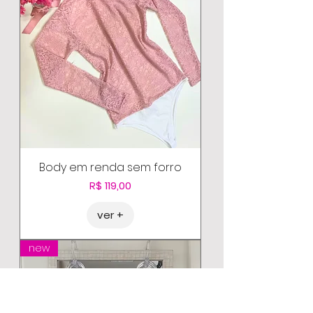
Body em renda sem forro
Preço
R$ 119,00
ver +
new