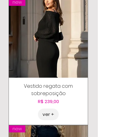
new
Vestido regata com
sobreposição
Preço
R$ 239,00
ver +
new