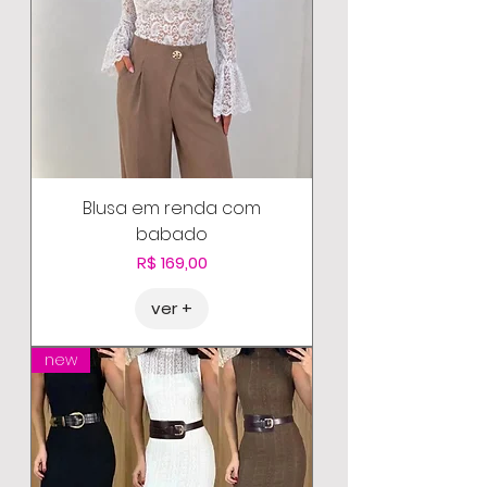
Blusa em renda com
babado
Preço
R$ 169,00
ver +
new