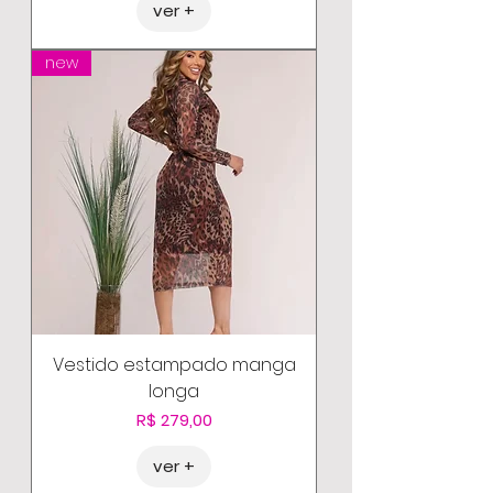
ver +
new
Vestido estampado manga
longa
Preço
R$ 279,00
ver +