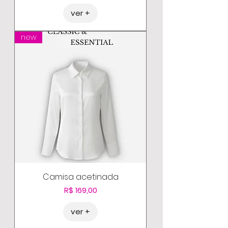
ver +
new
Camisa acetinada
Preço
R$ 169,00
ver +