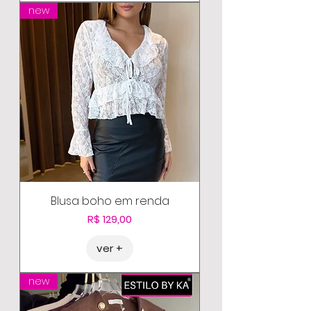
new
Blusa boho em renda
Preço
R$ 129,00
ver +
new