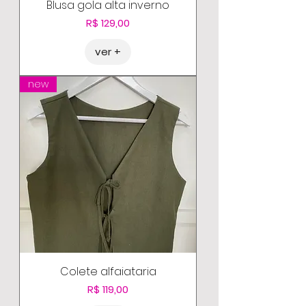
Blusa gola alta inverno
Preço
R$ 129,00
ver +
new
Colete alfaiataria
Preço
R$ 119,00