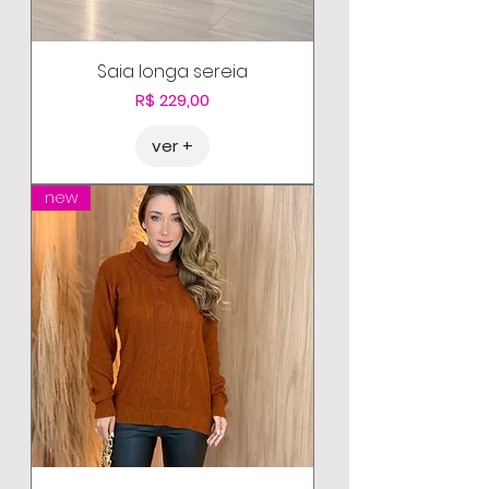
Saia longa sereia
Preço
R$ 229,00
ver +
new