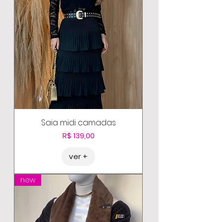
Saia midi camadas
Preço
R$ 139,00
ver +
new