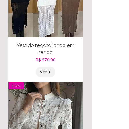
Vestido regata longo em
renda
Preço
R$ 279,00
ver +
new