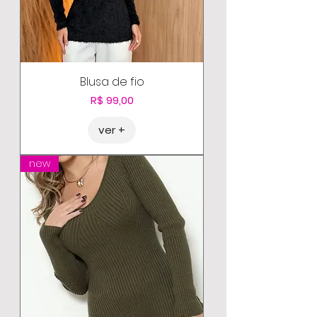
Blusa de fio
Preço
R$ 99,00
ver +
new