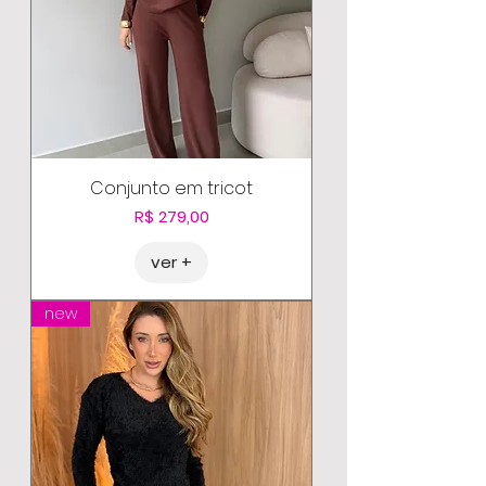
Conjunto em tricot
Preço
R$ 279,00
ver +
new