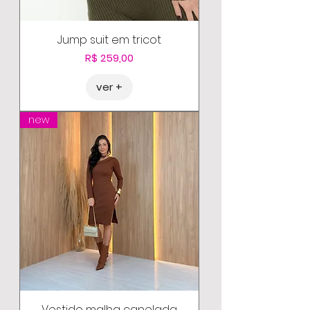
Jump suit em tricot
Preço
R$ 259,00
ver +
new
Vestido malha canelada