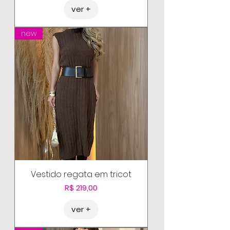
ver +
new
Vestido regata em tricot
Preço
R$ 219,00
ver +