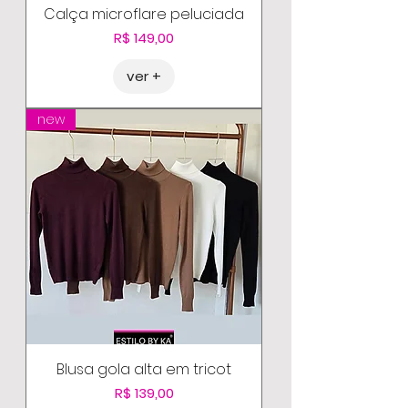
Calça microflare peluciada
Preço
R$ 149,00
ver +
new
Blusa gola alta em tricot
Preço
R$ 139,00