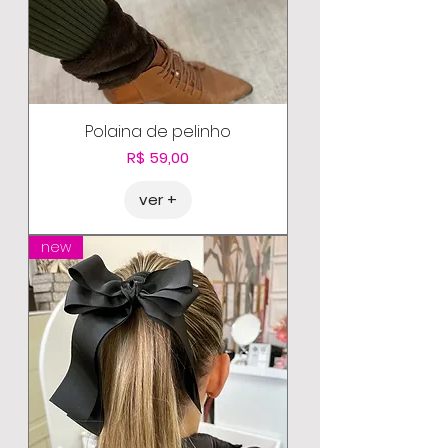
Polaina de pelinho
Preço
R$ 59,00
ver +
new