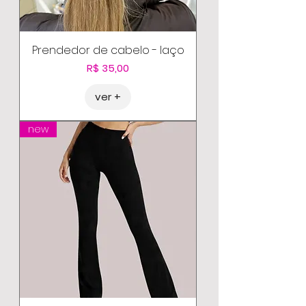
Prendedor de cabelo - laço
Preço
R$ 35,00
ver +
new