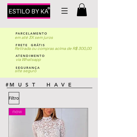
PARCELAMENTO
em até 3X sem juros
FRETE GRÁTIS
Retirada ou compras acima de R$ 300,00
ATENDIMENTO
via Whatsapp
SEGURANÇA
site seguro
#M U S T H A V E
Filtro
new