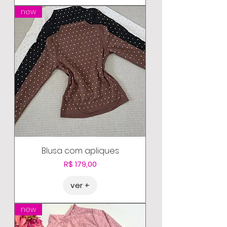
new
Blusa com apliques
Preço
R$ 179,00
ver +
new