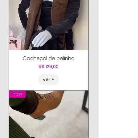
Cachecol de pelinho
Preço
R$ 129,00
ver +
new