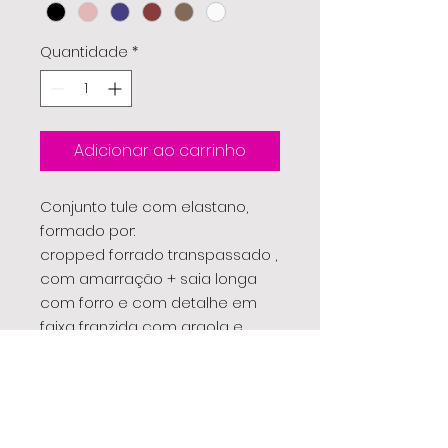
Quantidade
*
Adicionar ao carrinho
Conjunto tule com elastano,
formado por:
cropped forrado transpassado ,
com amarração + saia longa
com forro e com detalhe em
faixa franzida com argola e
metal.
(Cor da foto: indisponível)
Composiçao:
90% poliamida
10% elastano