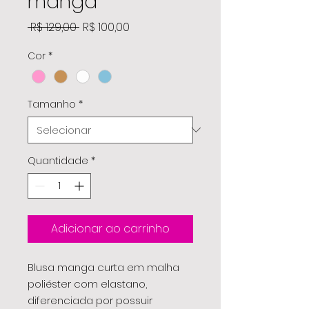
manga
Preço
Preço
 R$ 129,00 
R$ 100,00
normal
promocional
Cor
*
Tamanho
*
Quantidade
*
Adicionar ao carrinho
Blusa manga curta em malha
poliéster com elastano,
diferenciada por possuir