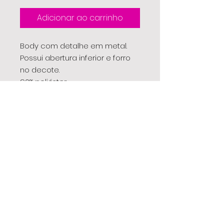
Adicionar ao carrinho
Body com detalhe em metal.
Possui abertura inferior e forro
no decote.
90% poliéster
10% elastano
Cor única
Tamanho único
EBK
para todos os momentos
®
| camiset
a | conjunto | biquíni | saia | vestido | tal mãe,
tal filha | maiô | infantil | signo | t-shirt | cropped | top |
leg | legging | shorts | saia-shorts | beachtennis | fitness
| regata | academia | look | moda | feminina |