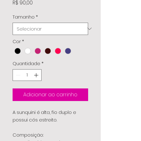
Preço
R$ 90,00
Tamanho
*
Cor
*
Quantidade
*
Adicionar ao carrinho
A sunquini é alta, fio duplo e
possui cós estreito.
Composição: