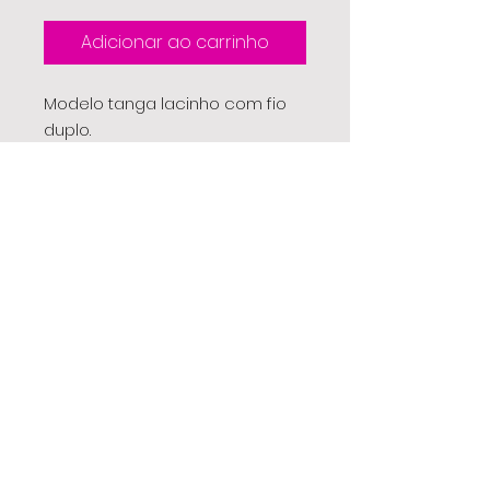
Adicionar ao carrinho
Modelo tanga lacinho com fio
duplo.
90% Poliamida - 10% Elastano
Forro 100% poliamida
EBK
para todos os momentos
®
| camiset
a | conjunto | biquíni | saia | vestido | tal mãe,
tal filha | maiô | infantil | signo | t-shirt | cropped | top |
leg | legging | shorts | saia-shorts | beachtennis | fitness
| regata | academia | look | moda | feminina |
Todos os direitos reservados. Copyright ©
2026 ESTILO BY KA
.
®