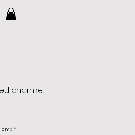
Login
ed charme -
e cima
*