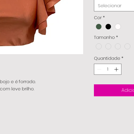
Selecionar
Cor
*
Tamanho
*
Quantidade
*
bojo e é forrado.
om leve brilho.
Adici