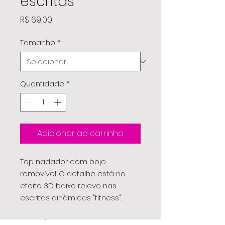
escritas
Preço
R$ 69,00
Tamanho
*
Quantidade
*
Adicionar ao carrinho
Top nadador com bojo
removível. O detalhe está no
efeito 3D baixo relevo nas
escritas dinâmicas "fitness".
Cor única.